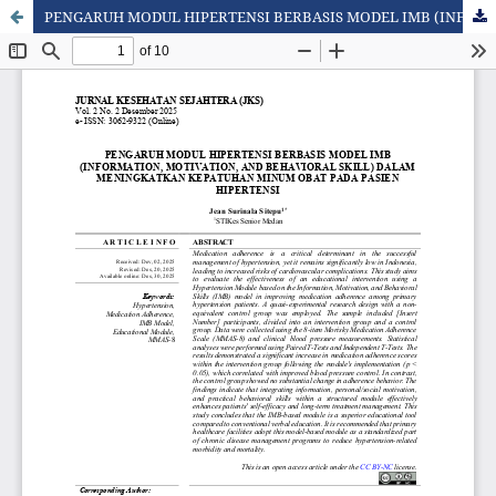
PENGARUH MODUL HIPERTENSI BERBASIS MODEL IMB (INFORMATION, MOTIVATION, AND BEHAVIORAL SKILL) DALAM MENINGKATKAN KEPATUHAN MINUM OBAT PADA PASIEN HIPERTENSI